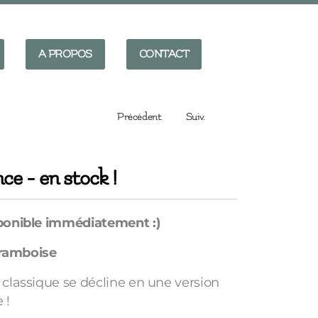
A PROPOS
CONTACT
Précédent
Suiv.
e - en stock !
ponible immédiatement :)
 framboise
classique se décline en une version
 !