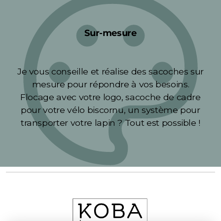
Sur-mesure
Je vous conseille et réalise des sacoches sur
mesure pour répondre à vos besoins.
Flocage avec votre logo, sacoche de cadre
pour votre vélo biscornu, un système pour
transporter votre lapin ? Tout est possible !