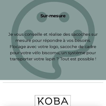
Sur-mesure
Je vous conseille et réalise des sacoches sur
mesure pour répondre à vos besoins.
Flocage avec votre logo, sacoche de cadre
pour votre vélo biscornu, un système pour
transporter votre lapin ? Tout est possible !